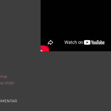
rbagi
el:
STORY
OMENTAR