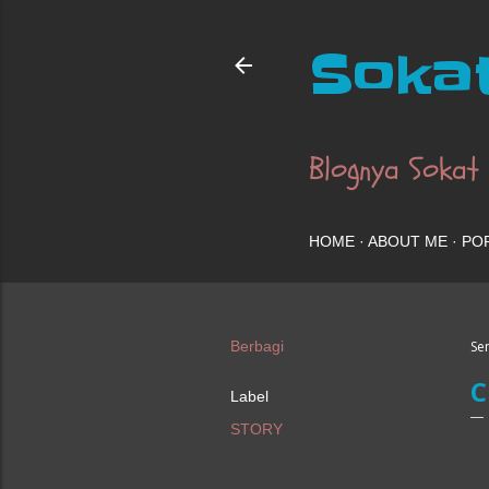
Sokat
Blognya Sokat
HOME
ABOUT ME
PO
Berbagi
Sen
C
Label
STORY