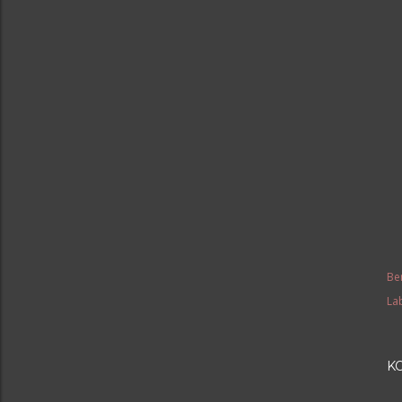
Be
Lab
K